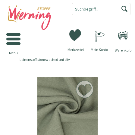
Merkzettel
Mein Konto
Warenkorb
Menü
Leinenstoff stonewashed uni oliv