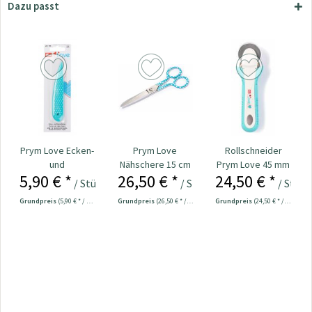
Dazu passt
Prym Love Ecken-
Prym Love
Rollschneider
und
Nähschere 15 cm
Prym Love 45 mm
5,90 € *
26,50 € *
24,50 € *
Kantenformer Nr.
Nr. 610541
/ Stück
/ Stück
/ Stück
610192
Grundpreis
(5,90 € * / 1 Stück)
Grundpreis
(26,50 € * / 1 Stück)
Grundpreis
(24,50 € * / 1 Stück)