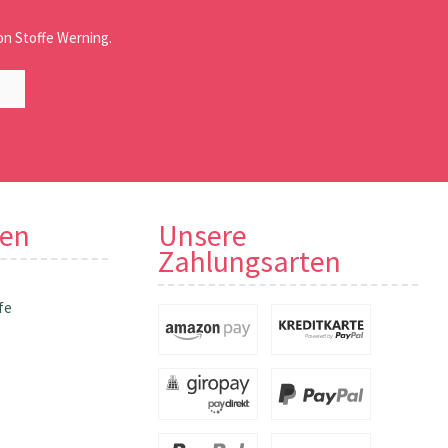
n Stoffe Werning.
nen
Unsere
Zahlungsarten
fe