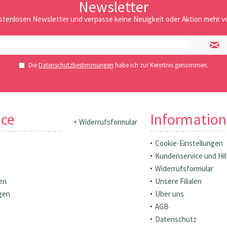
Newsletter
stenlosen Newsletter und verpasse keine Neuigkeit oder Aktion mehr vo
Die
Datenschutzbestimmungen
habe ich zur Kenntnis genommen.
ice
Informatio
Widerrufsformular
Cookie-Einstellungen
Kundenservice und Hil
Widerrufsformular
en
Unsere Filialen
gen
Über uns
AGB
Datenschutz