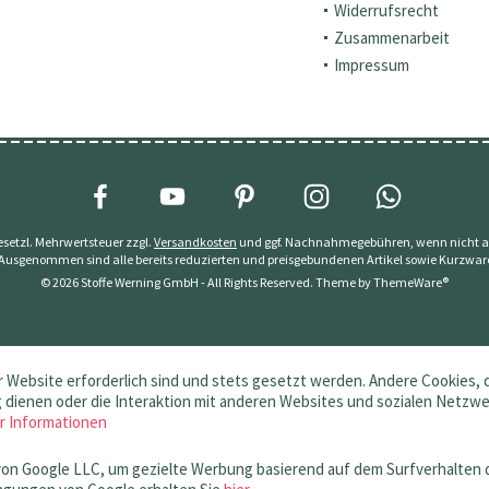
Widerrufsrecht
Zusammenarbeit
Impressum
 gesetzl. Mehrwertsteuer zzgl.
Versandkosten
und ggf. Nachnahmegebühren, wenn nicht a
 Ausgenommen sind alle bereits reduzierten und preisgebundenen Artikel sowie Kurzwar
© 2026 Stoffe Werning GmbH - All Rights Reserved. Theme by
ThemeWare®
 Website erforderlich sind und stets gesetzt werden. Andere Cookies, 
dienen oder die Interaktion mit anderen Websites und sozialen Netzw
r Informationen
von Google LLC, um gezielte Werbung basierend auf dem Surfverhalten 