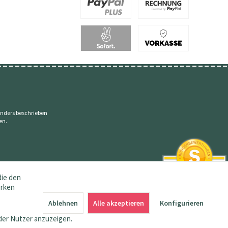
nders beschrieben
en.
die den
erken
SEHR GUT
4.83 / 5
Ablehnen
Alle akzeptieren
Konfigurieren
aus 145 Bewertungen
bei: amazon.de,
der Nutzer anzuzeigen.
shopvote.de