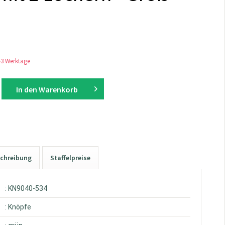
1-3 Werktage
In den
Warenkorb
chreibung
Staffelpreise
: KN9040-534
: Knöpfe