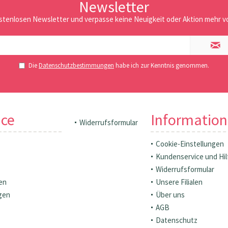
Newsletter
stenlosen Newsletter und verpasse keine Neuigkeit oder Aktion mehr vo
Die
Datenschutzbestimmungen
habe ich zur Kenntnis genommen.
ice
Informatio
Widerrufsformular
Cookie-Einstellungen
Kundenservice und Hil
Widerrufsformular
en
Unsere Filialen
gen
Über uns
AGB
Datenschutz