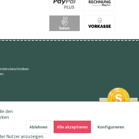
nders beschrieben
en.
die den
erken
SEHR GUT
4.83 / 5
Ablehnen
Alle akzeptieren
Konfigurieren
aus 145 Bewertungen
bei: amazon.de,
der Nutzer anzuzeigen.
shopvote.de