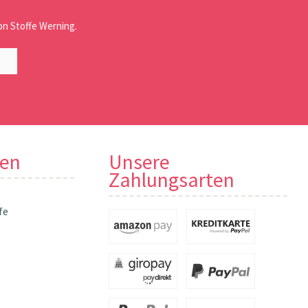
n Stoffe Werning.
nen
Unsere
Zahlungsarten
fe