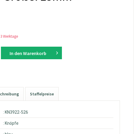
1-3 Werktage
In den
Warenkorb
chreibung
Staffelpreise
: KN3922-526
: Knöpfe