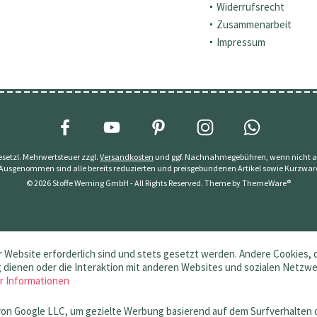
Widerrufsrecht
Zusammenarbeit
Impressum
 gesetzl. Mehrwertsteuer zzgl.
Versandkosten
und ggf. Nachnahmegebühren, wenn nicht a
 Ausgenommen sind alle bereits reduzierten und preisgebundenen Artikel sowie Kurzwar
© 2026 Stoffe Werning GmbH - All Rights Reserved. Theme by
ThemeWare®
 Website erforderlich sind und stets gesetzt werden. Andere Cookies, 
dienen oder die Interaktion mit anderen Websites und sozialen Netzw
r Informationen
von Google LLC, um gezielte Werbung basierend auf dem Surfverhalten 