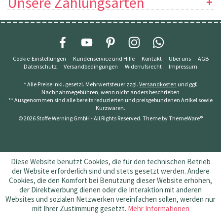
Unsere Zahlungsarten
Cookie-Einstellungen
Kundenservice und Hilfe
Kontakt
Über uns
AGB
Datenschutz
Versandbedingungen
Widerrufsrecht
Impressum
* Alle Preise inkl. gesetzl. Mehrwertsteuer zzgl.
Versandkosten
und ggf.
Nachnahmegebühren, wenn nicht anders beschrieben
** Ausgenommen sind alle bereits reduzierten und preisgebundenen Artikel sowie
Kurzwaren.
© 2026 Stoffe Werning GmbH - All Rights Reserved. Theme by
ThemeWare®
Diese Website benutzt Cookies, die für den technischen Betrieb
der Website erforderlich sind und stets gesetzt werden. Andere
Cookies, die den Komfort bei Benutzung dieser Website erhöhen,
der Direktwerbung dienen oder die Interaktion mit anderen
Websites und sozialen Netzwerken vereinfachen sollen, werden nur
mit Ihrer Zustimmung gesetzt.
Mehr Informationen