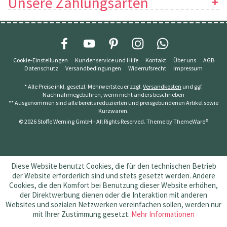
Unsere Zahlungsarten
Cookie-Einstellungen
Kundenservice und Hilfe
Kontakt
Über uns
AGB
Datenschutz
Versandbedingungen
Widerrufsrecht
Impressum
* Alle Preise inkl. gesetzl. Mehrwertsteuer zzgl.
Versandkosten
und ggf.
Nachnahmegebühren, wenn nicht anders beschrieben
** Ausgenommen sind alle bereits reduzierten und preisgebundenen Artikel sowie
Kurzwaren.
© 2026 Stoffe Werning GmbH - All Rights Reserved. Theme by
ThemeWare®
Diese Website benutzt Cookies, die für den technischen Betrieb
der Website erforderlich sind und stets gesetzt werden. Andere
Cookies, die den Komfort bei Benutzung dieser Website erhöhen,
der Direktwerbung dienen oder die Interaktion mit anderen
Websites und sozialen Netzwerken vereinfachen sollen, werden nur
mit Ihrer Zustimmung gesetzt.
Mehr Informationen