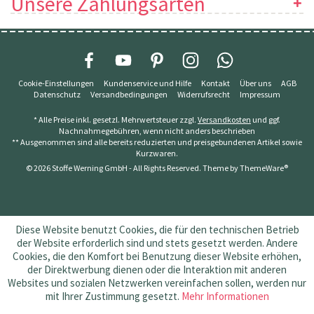
Unsere Zahlungsarten
Cookie-Einstellungen
Kundenservice und Hilfe
Kontakt
Über uns
AGB
Datenschutz
Versandbedingungen
Widerrufsrecht
Impressum
* Alle Preise inkl. gesetzl. Mehrwertsteuer zzgl.
Versandkosten
und ggf.
Nachnahmegebühren, wenn nicht anders beschrieben
** Ausgenommen sind alle bereits reduzierten und preisgebundenen Artikel sowie
Kurzwaren.
© 2026 Stoffe Werning GmbH - All Rights Reserved. Theme by
ThemeWare®
Diese Website benutzt Cookies, die für den technischen Betrieb
der Website erforderlich sind und stets gesetzt werden. Andere
Cookies, die den Komfort bei Benutzung dieser Website erhöhen,
der Direktwerbung dienen oder die Interaktion mit anderen
Websites und sozialen Netzwerken vereinfachen sollen, werden nur
mit Ihrer Zustimmung gesetzt.
Mehr Informationen