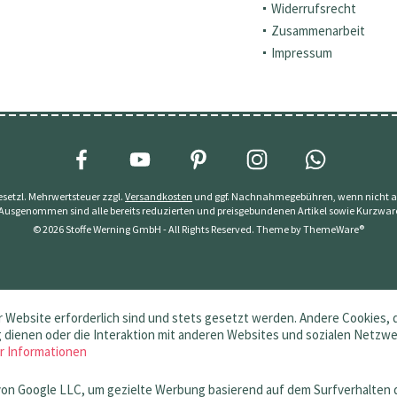
Widerrufsrecht
Zusammenarbeit
Impressum
 gesetzl. Mehrwertsteuer zzgl.
Versandkosten
und ggf. Nachnahmegebühren, wenn nicht a
 Ausgenommen sind alle bereits reduzierten und preisgebundenen Artikel sowie Kurzwar
© 2026 Stoffe Werning GmbH - All Rights Reserved. Theme by
ThemeWare®
 Website erforderlich sind und stets gesetzt werden. Andere Cookies, 
dienen oder die Interaktion mit anderen Websites und sozialen Netzw
r Informationen
von Google LLC, um gezielte Werbung basierend auf dem Surfverhalten 