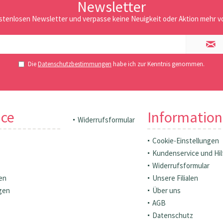
Newsletter
stenlosen Newsletter und verpasse keine Neuigkeit oder Aktion mehr vo
Die
Datenschutzbestimmungen
habe ich zur Kenntnis genommen.
ice
Informatio
Widerrufsformular
Cookie-Einstellungen
Kundenservice und Hil
Widerrufsformular
en
Unsere Filialen
gen
Über uns
AGB
Datenschutz