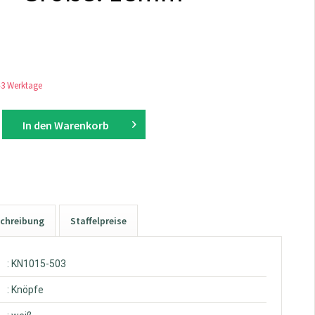
1-3 Werktage
In den
Warenkorb
chreibung
Staffelpreise
: KN1015-503
: Knöpfe