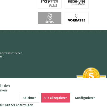
nders beschrieben
en.
die den
erken
SEHR GUT
4.83 / 5
Ablehnen
Alle akzeptieren
Konfigurieren
aus 145 Bewertungen
bei: amazon.de,
der Nutzer anzuzeigen.
shopvote.de