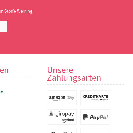
n Stoffe Werning.
nen
Unsere
Zahlungsarten
fe