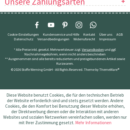
Unsere Zahlungsarten
Cookie-Einstellungen
Kundenservice und Hilfe
Kontakt
Über uns
AGB
Datenschutz
Versandbedingungen
Widerrufsrecht
Impressum
* Alle Preise inkl. gesetzl. Mehrwertsteuer zzgl.
Versandkosten
und ggf.
Nachnahmegebühren, wenn nicht anders beschrieben
** Ausgenommen sind alle bereits reduzierten und preisgebundenen Artikel sowie
Kurzwaren.
© 2026 Stoffe Werning GmbH - All Rights Reserved. Theme by
ThemeWare®
Diese Website benutzt Cookies, die für den technischen Betrieb
der Website erforderlich sind und stets gesetzt werden. Andere
Cookies, die den Komfort bei Benutzung dieser Website erhöhen,
der Direktwerbung dienen oder die Interaktion mit anderen
Websites und sozialen Netzwerken vereinfachen sollen, werden nur
mit Ihrer Zustimmung gesetzt.
Mehr Informationen