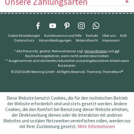
Unsere Zahlungsarten
Cookie-Einstellungen
Kundenservice und Hilfe
Kontakt
Über uns
AGB
Datenschutz
Versandbedingungen
Widerrufsrecht
Impressum
* Alle Preise inkl. gesetzl. Mehrwertsteuer zzgl.
Versandkosten
und ggf.
Nachnahmegebühren, wenn nicht anders beschrieben
** Ausgenommen sind alle bereits reduzierten und preisgebundenen Artikel sowie
Kurzwaren.
© 2026 Stoffe Werning GmbH - All Rights Reserved. Theme by
ThemeWare®
Diese Website benutzt Cookies, die für den technischen Betrieb
der Website erforderlich sind und stets gesetzt werden. Andere
Cookies, die den Komfort bei Benutzung dieser Website erhöhen,
der Direktwerbung dienen oder die Interaktion mit anderen
Websites und sozialen Netzwerken vereinfachen sollen, werden nur
mit Ihrer Zustimmung gesetzt.
Mehr Informationen