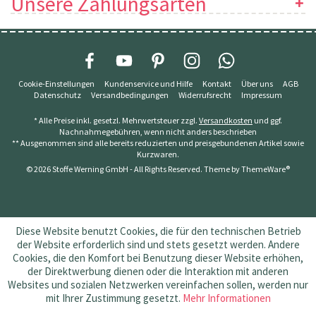
Unsere Zahlungsarten
Cookie-Einstellungen
Kundenservice und Hilfe
Kontakt
Über uns
AGB
Datenschutz
Versandbedingungen
Widerrufsrecht
Impressum
* Alle Preise inkl. gesetzl. Mehrwertsteuer zzgl.
Versandkosten
und ggf.
Nachnahmegebühren, wenn nicht anders beschrieben
** Ausgenommen sind alle bereits reduzierten und preisgebundenen Artikel sowie
Kurzwaren.
© 2026 Stoffe Werning GmbH - All Rights Reserved. Theme by
ThemeWare®
Diese Website benutzt Cookies, die für den technischen Betrieb
der Website erforderlich sind und stets gesetzt werden. Andere
Cookies, die den Komfort bei Benutzung dieser Website erhöhen,
der Direktwerbung dienen oder die Interaktion mit anderen
Websites und sozialen Netzwerken vereinfachen sollen, werden nur
mit Ihrer Zustimmung gesetzt.
Mehr Informationen