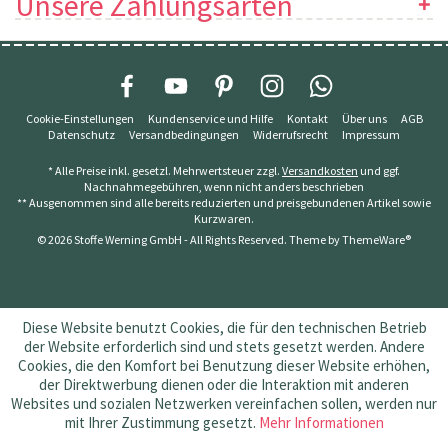
Unsere Zahlungsarten
Cookie-Einstellungen
Kundenservice und Hilfe
Kontakt
Über uns
AGB
Datenschutz
Versandbedingungen
Widerrufsrecht
Impressum
* Alle Preise inkl. gesetzl. Mehrwertsteuer zzgl.
Versandkosten
und ggf.
Nachnahmegebühren, wenn nicht anders beschrieben
** Ausgenommen sind alle bereits reduzierten und preisgebundenen Artikel sowie
Kurzwaren.
© 2026 Stoffe Werning GmbH - All Rights Reserved. Theme by
ThemeWare®
Diese Website benutzt Cookies, die für den technischen Betrieb
der Website erforderlich sind und stets gesetzt werden. Andere
Cookies, die den Komfort bei Benutzung dieser Website erhöhen,
der Direktwerbung dienen oder die Interaktion mit anderen
Websites und sozialen Netzwerken vereinfachen sollen, werden nur
mit Ihrer Zustimmung gesetzt.
Mehr Informationen