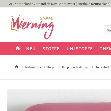
Kostenloser Versand ab 60 € Bestellwert (innerhalb Deutschland)
NEU
STOFFE
UNI STOFFE
THE
Nähzubehör
Knöpfe
Knöpfe nach Material
Kunststoffk