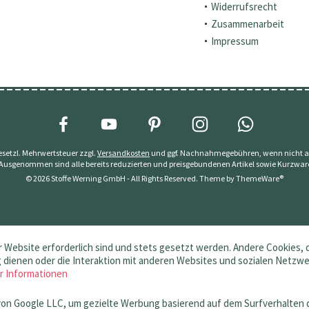
Widerrufsrecht
Zusammenarbeit
Impressum
 gesetzl. Mehrwertsteuer zzgl.
Versandkosten
und ggf. Nachnahmegebühren, wenn nicht a
 Ausgenommen sind alle bereits reduzierten und preisgebundenen Artikel sowie Kurzwar
© 2026 Stoffe Werning GmbH - All Rights Reserved. Theme by
ThemeWare®
 Website erforderlich sind und stets gesetzt werden. Andere Cookies, 
dienen oder die Interaktion mit anderen Websites und sozialen Netzw
r Informationen
von Google LLC, um gezielte Werbung basierend auf dem Surfverhalten 