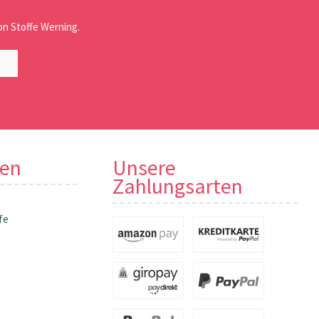
n Stoffe Werning.
nen
Unsere
Zahlungsarten
fe