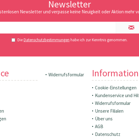
Newsletter
stenlosen Newsletter und verpasse keine Neuigkeit oder Aktion mehr vo
Die
Datenschutzbestimmungen
habe ich zur Kenntnis genommen.
ice
Informatio
Widerrufsformular
Cookie-Einstellungen
Kundenservice und Hil
Widerrufsformular
en
Unsere Filialen
gen
Über uns
AGB
Datenschutz