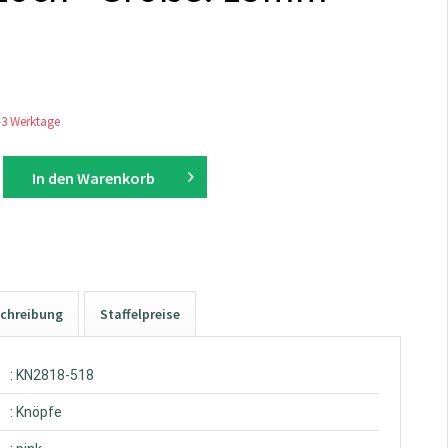
1-3 Werktage
In den
Warenkorb
chreibung
Staffelpreise
: KN2818-518
: Knöpfe