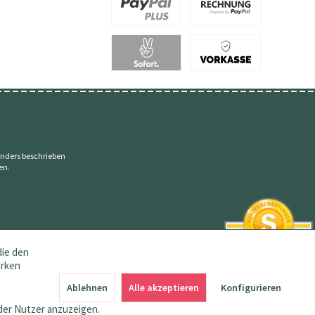
nders beschrieben
en.
die den
erken
SEHR GUT
4.83 / 5
Ablehnen
Alle akzeptieren
Konfigurieren
aus 144 Bewertungen
bei: amazon.de,
der Nutzer anzuzeigen.
shopvote.de