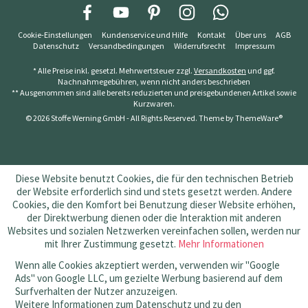
Cookie-Einstellungen
Kundenservice und Hilfe
Kontakt
Über uns
AGB
Datenschutz
Versandbedingungen
Widerrufsrecht
Impressum
* Alle Preise inkl. gesetzl. Mehrwertsteuer zzgl.
Versandkosten
und ggf.
Nachnahmegebühren, wenn nicht anders beschrieben
** Ausgenommen sind alle bereits reduzierten und preisgebundenen Artikel sowie
Kurzwaren.
© 2026 Stoffe Werning GmbH - All Rights Reserved. Theme by
ThemeWare®
Diese Website benutzt Cookies, die für den technischen Betrieb
der Website erforderlich sind und stets gesetzt werden. Andere
Cookies, die den Komfort bei Benutzung dieser Website erhöhen,
der Direktwerbung dienen oder die Interaktion mit anderen
Websites und sozialen Netzwerken vereinfachen sollen, werden nur
mit Ihrer Zustimmung gesetzt.
Mehr Informationen
Wenn alle Cookies akzeptiert werden, verwenden wir "Google
Ads" von Google LLC, um gezielte Werbung basierend auf dem
Surfverhalten der Nutzer anzuzeigen.
Weitere Informationen zum Datenschutz und zu den