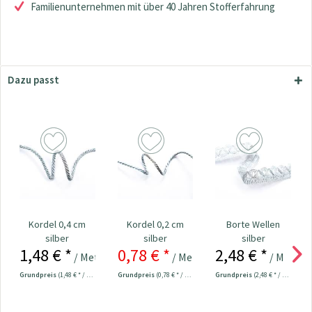
Familienunternehmen mit über 40 Jahren Stofferfahrung
Dazu passt
Kordel 0,4 cm
Kordel 0,2 cm
Borte Wellen
silber
silber
silber
1,48 € *
0,78 € *
2,48 € *
/ Meter
/ Meter
/ Meter
1,00 € *
Grundpreis
(1,48 € * / 1 Meter)
Grundpreis
(0,78 € * / 1 Meter)
Grundpreis
(2,48 € * / 1 Meter)