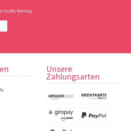
n Stoffe Werning.
nen
Unsere
Zahlungsarten
fe