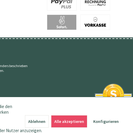
nders beschrieben
en.
die den
erken
SEHR GUT
4.83 / 5
Ablehnen
Alle akzeptieren
Konfigurieren
aus 144 Bewertungen
bei: amazon.de,
der Nutzer anzuzeigen.
shopvote.de