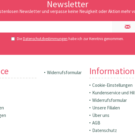
Newsletter
stenlosen Newsletter und verpasse keine Neuigkeit oder Aktion mehr vo
Die
Datenschutzbestimmungen
habe ich zur Kenntnis genommen.
ice
Informatio
Widerrufsformular
Cookie-Einstellungen
Kundenservice und Hil
Widerrufsformular
en
Unsere Filialen
gen
Über uns
AGB
Datenschutz