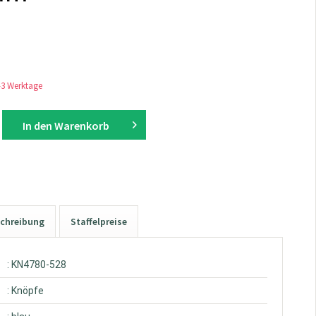
1-3 Werktage
In den
Warenkorb
chreibung
Staffelpreise
: KN4780-528
: Knöpfe