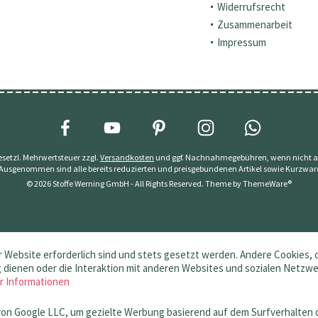
Widerrufsrecht
Zusammenarbeit
Impressum
 gesetzl. Mehrwertsteuer zzgl.
Versandkosten
und ggf. Nachnahmegebühren, wenn nicht a
 Ausgenommen sind alle bereits reduzierten und preisgebundenen Artikel sowie Kurzwar
© 2026 Stoffe Werning GmbH - All Rights Reserved. Theme by
ThemeWare®
 Website erforderlich sind und stets gesetzt werden. Andere Cookies, 
dienen oder die Interaktion mit anderen Websites und sozialen Netzw
r Informationen
von Google LLC, um gezielte Werbung basierend auf dem Surfverhalten 