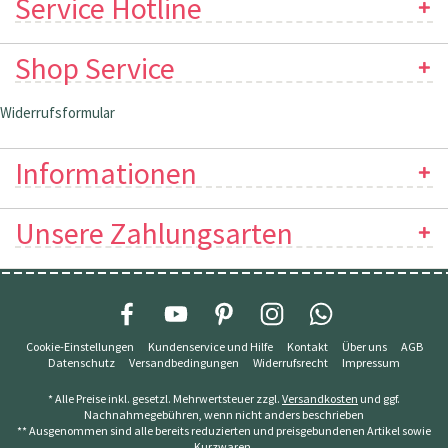
Service Hotline
Shop Service
Widerrufsformular
Informationen
Unsere Zahlungsarten
Cookie-Einstellungen
Kundenservice und Hilfe
Kontakt
Über uns
AGB
Datenschutz
Versandbedingungen
Widerrufsrecht
Impressum
* Alle Preise inkl. gesetzl. Mehrwertsteuer zzgl.
Versandkosten
und ggf.
Nachnahmegebühren, wenn nicht anders beschrieben
** Ausgenommen sind alle bereits reduzierten und preisgebundenen Artikel sowie
Kurzwaren.