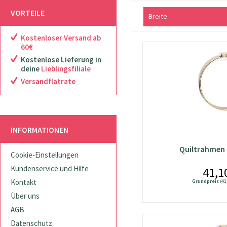
VORTEILE
Breite
Kostenloser Versand ab
25 cm
60€
Ø 15,5 cm
Kostenlose Lieferung in
Ø 18,5 cm
deine
Lieblingsfiliale
Ø 21,5 cm
Versandflatrate
Ø 40 cm
Ø 45 cm
Ø 50 cm
INFORMATIONEN
Quiltrahmen 
Cookie-Einstellungen
Kundenservice und Hilfe
41,1
Kontakt
Grundpreis
(41
Über uns
AGB
Datenschutz