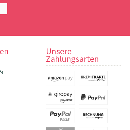
nen
Unsere
Zahlungsarten
fe