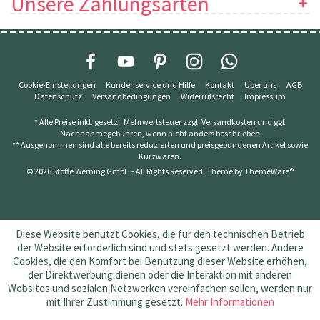
Unsere Zahlungsarten
Cookie-Einstellungen
Kundenservice und Hilfe
Kontakt
Über uns
AGB
Datenschutz
Versandbedingungen
Widerrufsrecht
Impressum
* Alle Preise inkl. gesetzl. Mehrwertsteuer zzgl.
Versandkosten
und ggf.
Nachnahmegebühren, wenn nicht anders beschrieben
** Ausgenommen sind alle bereits reduzierten und preisgebundenen Artikel sowie
Kurzwaren.
© 2026 Stoffe Werning GmbH - All Rights Reserved. Theme by
ThemeWare®
Diese Website benutzt Cookies, die für den technischen Betrieb
der Website erforderlich sind und stets gesetzt werden. Andere
Cookies, die den Komfort bei Benutzung dieser Website erhöhen,
der Direktwerbung dienen oder die Interaktion mit anderen
Websites und sozialen Netzwerken vereinfachen sollen, werden nur
mit Ihrer Zustimmung gesetzt.
Mehr Informationen