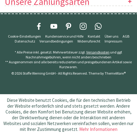
Unsere Zahlungsarten
Cookie-Einstellungen
Kundenservice und Hilfe
Kontakt
Über uns
AGB
Datenschutz
Versandbedingungen
Widerrufsrecht
Impressum
* Alle Preise inkl. gesetzl. Mehrwertsteuer zzgl.
Versandkosten
und ggf.
Nachnahmegebühren, wenn nicht anders beschrieben
** Ausgenommen sind alle bereits reduzierten und preisgebundenen Artikel sowie
Kurzwaren.
© 2026 Stoffe Werning GmbH - All Rights Reserved. Theme by
ThemeWare®
Diese Website benutzt Cookies, die für den technischen Betrieb
der Website erforderlich sind und stets gesetzt werden. Andere
Cookies, die den Komfort bei Benutzung dieser Website erhöhen,
der Direktwerbung dienen oder die Interaktion mit anderen
Websites und sozialen Netzwerken vereinfachen sollen, werden nur
mit Ihrer Zustimmung gesetzt.
Mehr Informationen