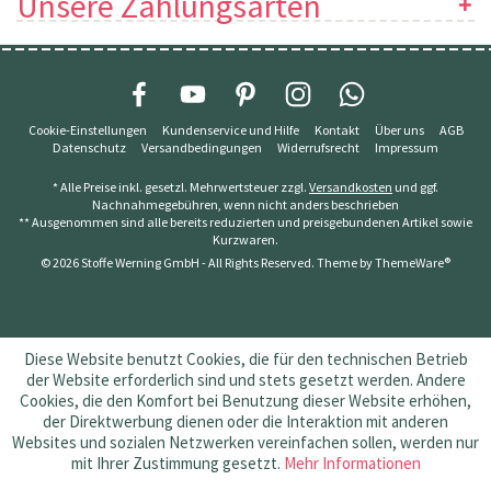
Unsere Zahlungsarten
Cookie-Einstellungen
Kundenservice und Hilfe
Kontakt
Über uns
AGB
Datenschutz
Versandbedingungen
Widerrufsrecht
Impressum
* Alle Preise inkl. gesetzl. Mehrwertsteuer zzgl.
Versandkosten
und ggf.
Nachnahmegebühren, wenn nicht anders beschrieben
** Ausgenommen sind alle bereits reduzierten und preisgebundenen Artikel sowie
Kurzwaren.
© 2026 Stoffe Werning GmbH - All Rights Reserved. Theme by
ThemeWare®
Diese Website benutzt Cookies, die für den technischen Betrieb
der Website erforderlich sind und stets gesetzt werden. Andere
Cookies, die den Komfort bei Benutzung dieser Website erhöhen,
der Direktwerbung dienen oder die Interaktion mit anderen
Websites und sozialen Netzwerken vereinfachen sollen, werden nur
mit Ihrer Zustimmung gesetzt.
Mehr Informationen