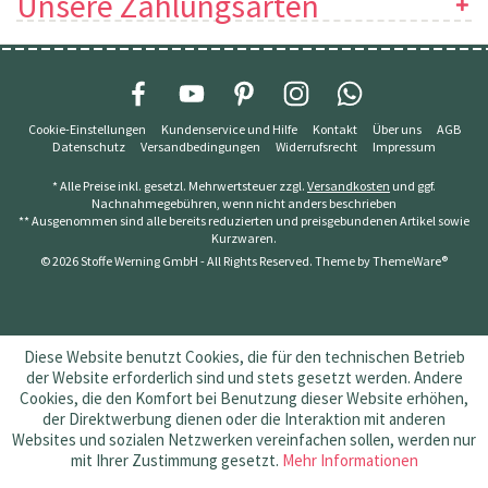
Unsere Zahlungsarten
Cookie-Einstellungen
Kundenservice und Hilfe
Kontakt
Über uns
AGB
Datenschutz
Versandbedingungen
Widerrufsrecht
Impressum
* Alle Preise inkl. gesetzl. Mehrwertsteuer zzgl.
Versandkosten
und ggf.
Nachnahmegebühren, wenn nicht anders beschrieben
** Ausgenommen sind alle bereits reduzierten und preisgebundenen Artikel sowie
Kurzwaren.
© 2026 Stoffe Werning GmbH - All Rights Reserved. Theme by
ThemeWare®
Diese Website benutzt Cookies, die für den technischen Betrieb
der Website erforderlich sind und stets gesetzt werden. Andere
Cookies, die den Komfort bei Benutzung dieser Website erhöhen,
der Direktwerbung dienen oder die Interaktion mit anderen
Websites und sozialen Netzwerken vereinfachen sollen, werden nur
mit Ihrer Zustimmung gesetzt.
Mehr Informationen