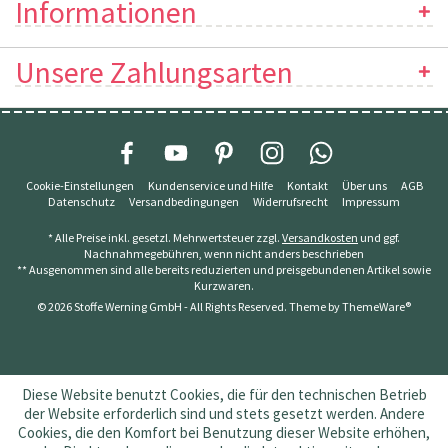
Informationen
Unsere Zahlungsarten
Cookie-Einstellungen
Kundenservice und Hilfe
Kontakt
Über uns
AGB
Datenschutz
Versandbedingungen
Widerrufsrecht
Impressum
* Alle Preise inkl. gesetzl. Mehrwertsteuer zzgl.
Versandkosten
und ggf.
Nachnahmegebühren, wenn nicht anders beschrieben
** Ausgenommen sind alle bereits reduzierten und preisgebundenen Artikel sowie
Kurzwaren.
© 2026 Stoffe Werning GmbH - All Rights Reserved. Theme by
ThemeWare®
Diese Website benutzt Cookies, die für den technischen Betrieb
der Website erforderlich sind und stets gesetzt werden. Andere
Cookies, die den Komfort bei Benutzung dieser Website erhöhen,