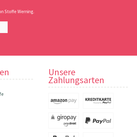
n Stoffe Werning.
nen
Unsere
Zahlungsarten
fe