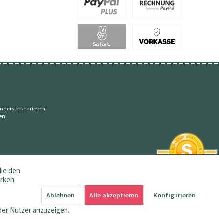
nders beschrieben
en.
die den
erken
SEHR GUT
4.83 / 5
Ablehnen
Alle akzeptieren
Konfigurieren
aus 145 Bewertungen
bei: amazon.de,
der Nutzer anzuzeigen.
shopvote.de