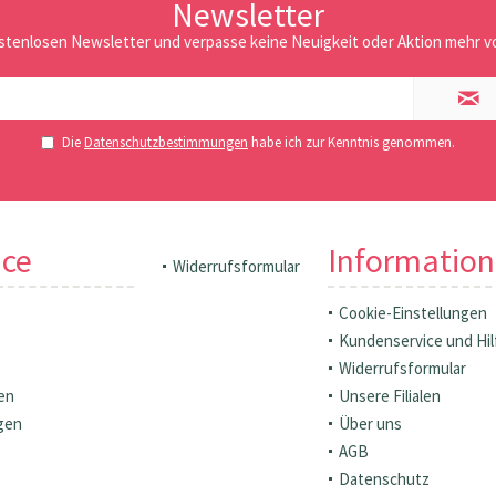
Newsletter
stenlosen Newsletter und verpasse keine Neuigkeit oder Aktion mehr vo
Die
Datenschutzbestimmungen
habe ich zur Kenntnis genommen.
ice
Informatio
Widerrufsformular
Cookie-Einstellungen
Kundenservice und Hil
Widerrufsformular
en
Unsere Filialen
gen
Über uns
AGB
Datenschutz