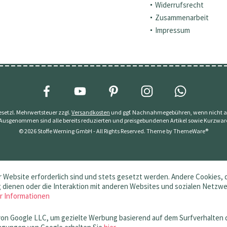
Widerrufsrecht
Zusammenarbeit
Impressum
 gesetzl. Mehrwertsteuer zzgl.
Versandkosten
und ggf. Nachnahmegebühren, wenn nicht a
 Ausgenommen sind alle bereits reduzierten und preisgebundenen Artikel sowie Kurzwar
© 2026 Stoffe Werning GmbH - All Rights Reserved. Theme by
ThemeWare®
 Website erforderlich sind und stets gesetzt werden. Andere Cookies, 
dienen oder die Interaktion mit anderen Websites und sozialen Netzw
r Informationen
von Google LLC, um gezielte Werbung basierend auf dem Surfverhalten 