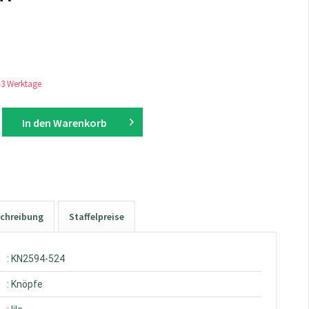
1-3 Werktage
In den
Warenkorb
chreibung
Staffelpreise
: KN2594-524
: Knöpfe