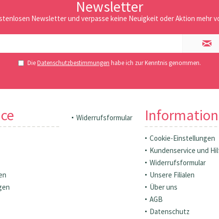
Newsletter
stenlosen Newsletter und verpasse keine Neuigkeit oder Aktion mehr vo
Die
Datenschutzbestimmungen
habe ich zur Kenntnis genommen.
ice
Informatio
Widerrufsformular
Cookie-Einstellungen
Kundenservice und Hil
Widerrufsformular
en
Unsere Filialen
gen
Über uns
AGB
Datenschutz