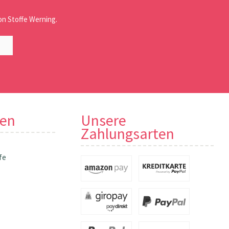
n Stoffe Werning.
nen
Unsere
Zahlungsarten
fe