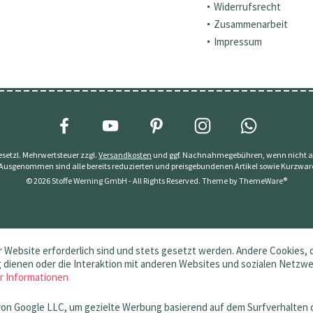
Widerrufsrecht
Zusammenarbeit
Impressum
 gesetzl. Mehrwertsteuer zzgl.
Versandkosten
und ggf. Nachnahmegebühren, wenn nicht a
 Ausgenommen sind alle bereits reduzierten und preisgebundenen Artikel sowie Kurzwar
© 2026 Stoffe Werning GmbH - All Rights Reserved. Theme by
ThemeWare®
 Website erforderlich sind und stets gesetzt werden. Andere Cookies, 
dienen oder die Interaktion mit anderen Websites und sozialen Netzw
r Informationen
von Google LLC, um gezielte Werbung basierend auf dem Surfverhalten 