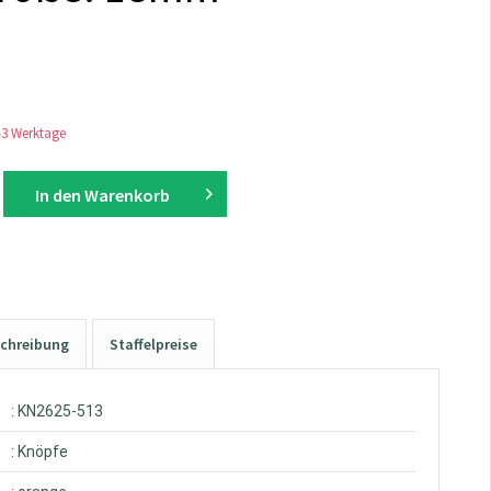
1-3 Werktage
In den
Warenkorb
chreibung
Staffelpreise
: KN2625-513
: Knöpfe