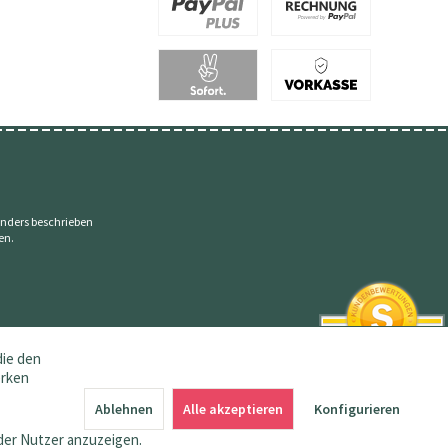
nders beschrieben
en.
die den
erken
SEHR GUT
4.83 / 5
Ablehnen
Alle akzeptieren
Konfigurieren
aus 145 Bewertungen
bei: amazon.de,
der Nutzer anzuzeigen.
shopvote.de