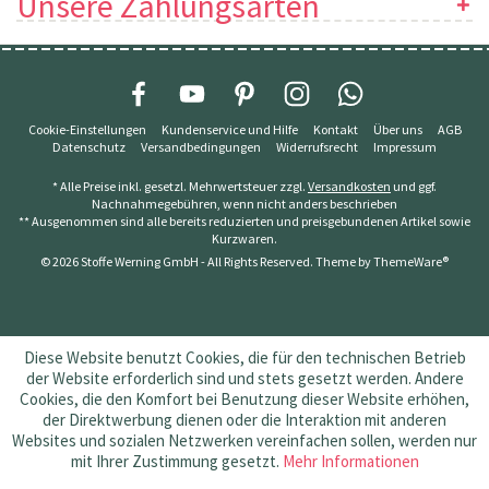
Unsere Zahlungsarten
Cookie-Einstellungen
Kundenservice und Hilfe
Kontakt
Über uns
AGB
Datenschutz
Versandbedingungen
Widerrufsrecht
Impressum
* Alle Preise inkl. gesetzl. Mehrwertsteuer zzgl.
Versandkosten
und ggf.
Nachnahmegebühren, wenn nicht anders beschrieben
** Ausgenommen sind alle bereits reduzierten und preisgebundenen Artikel sowie
Kurzwaren.
© 2026 Stoffe Werning GmbH - All Rights Reserved. Theme by
ThemeWare®
Diese Website benutzt Cookies, die für den technischen Betrieb
der Website erforderlich sind und stets gesetzt werden. Andere
Cookies, die den Komfort bei Benutzung dieser Website erhöhen,
der Direktwerbung dienen oder die Interaktion mit anderen
Websites und sozialen Netzwerken vereinfachen sollen, werden nur
mit Ihrer Zustimmung gesetzt.
Mehr Informationen