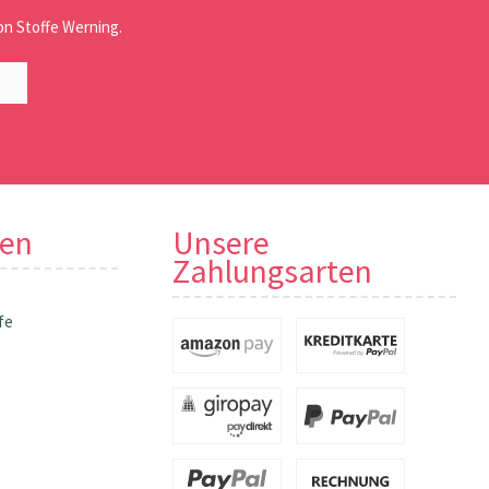
n Stoffe Werning.
nen
Unsere
Zahlungsarten
fe