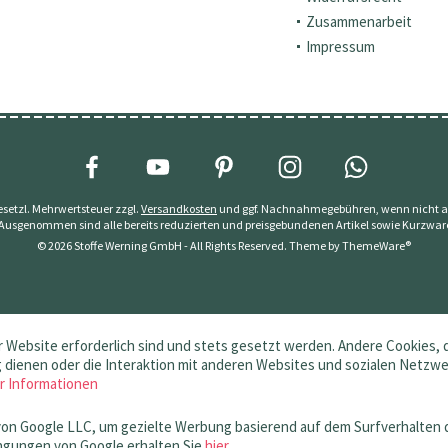
Zusammenarbeit
Impressum
 gesetzl. Mehrwertsteuer zzgl.
Versandkosten
und ggf. Nachnahmegebühren, wenn nicht a
 Ausgenommen sind alle bereits reduzierten und preisgebundenen Artikel sowie Kurzwar
© 2026 Stoffe Werning GmbH - All Rights Reserved. Theme by
ThemeWare®
 Website erforderlich sind und stets gesetzt werden. Andere Cookies, 
dienen oder die Interaktion mit anderen Websites und sozialen Netzw
r Informationen
von Google LLC, um gezielte Werbung basierend auf dem Surfverhalten 
gungen von Google erhalten Sie
hier
.