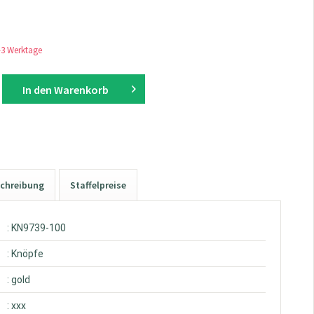
1-3 Werktage
In den
Warenkorb
chreibung
Staffelpreise
: KN9739-100
: Knöpfe
: gold
: xxx