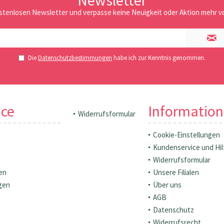
Newsletter
stenlosen Newsletter und verpasse keine Neuigkeit oder Aktion mehr vo
Die
Datenschutzbestimmungen
habe ich zur Kenntnis genommen.
ice
Informatio
Widerrufsformular
Cookie-Einstellungen
Kundenservice und Hil
Widerrufsformular
en
Unsere Filialen
gen
Über uns
AGB
Datenschutz
Widerrufsrecht