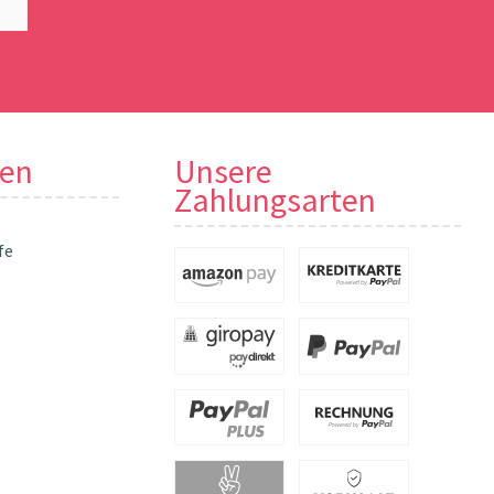
nen
Unsere
Zahlungsarten
fe