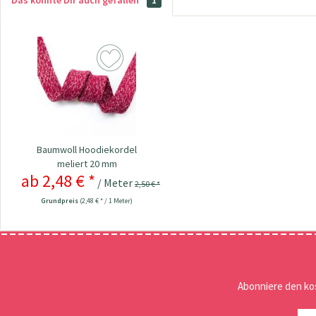
Das könnte Dir auch gefallen
1
Baumwoll Hoodiekordel
meliert 20 mm
ab 2,48 € *
/ Meter
2,50 € *
Grundpreis
(2,48 € * / 1 Meter)
Abonniere den ko