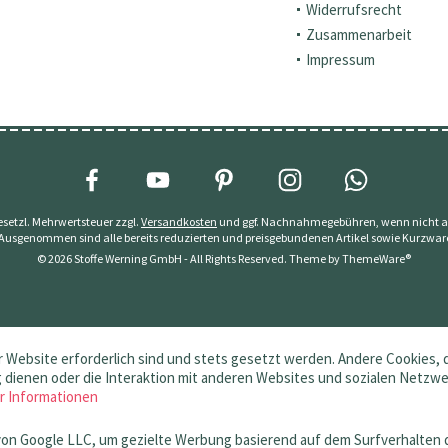
Widerrufsrecht
Zusammenarbeit
Impressum
 gesetzl. Mehrwertsteuer zzgl.
Versandkosten
und ggf. Nachnahmegebühren, wenn nicht a
 Ausgenommen sind alle bereits reduzierten und preisgebundenen Artikel sowie Kurzwar
© 2026 Stoffe Werning GmbH - All Rights Reserved. Theme by
ThemeWare®
 Website erforderlich sind und stets gesetzt werden. Andere Cookies, 
dienen oder die Interaktion mit anderen Websites und sozialen Netzw
r Informationen
von Google LLC, um gezielte Werbung basierend auf dem Surfverhalten 