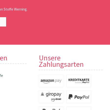
n Stoffe Werning.
nen
Unsere
Zahlungsarten
fe