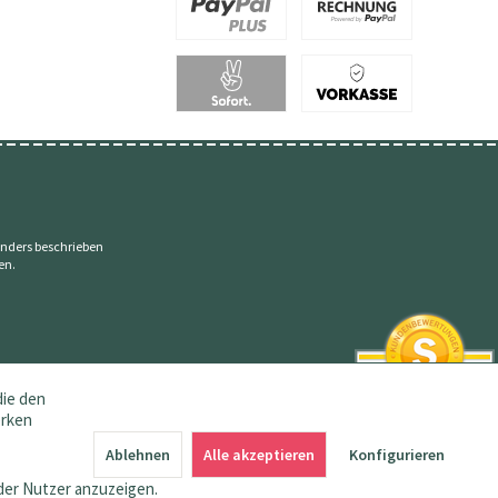
nders beschrieben
en.
die den
erken
SEHR GUT
4.83 / 5
Ablehnen
Alle akzeptieren
Konfigurieren
aus 145 Bewertungen
bei: amazon.de,
der Nutzer anzuzeigen.
shopvote.de