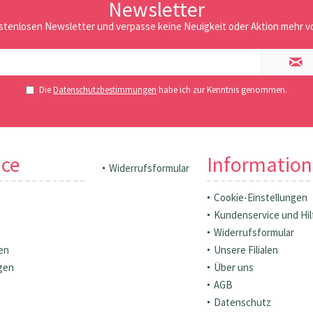
Newsletter
stenlosen Newsletter und verpasse keine Neuigkeit oder Aktion mehr vo
Die
Datenschutzbestimmungen
habe ich zur Kenntnis genommen.
ice
Informatio
Widerrufsformular
Cookie-Einstellungen
Kundenservice und Hil
Widerrufsformular
en
Unsere Filialen
gen
Über uns
AGB
Datenschutz