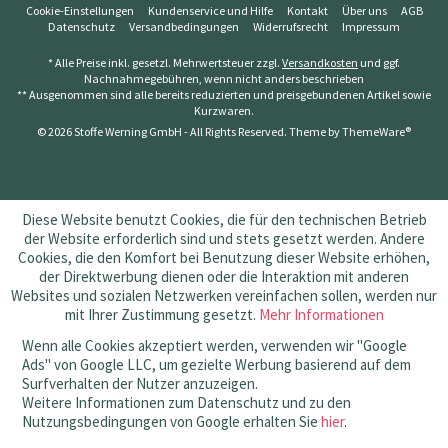
Cookie-Einstellungen
Kundenservice und Hilfe
Kontakt
Über uns
AGB
Datenschutz
Versandbedingungen
Widerrufsrecht
Impressum
* Alle Preise inkl. gesetzl. Mehrwertsteuer zzgl.
Versandkosten
und ggf.
Nachnahmegebühren, wenn nicht anders beschrieben
** Ausgenommen sind alle bereits reduzierten und preisgebundenen Artikel sowie
Kurzwaren.
© 2026 Stoffe Werning GmbH - All Rights Reserved. Theme by
ThemeWare®
Diese Website benutzt Cookies, die für den technischen Betrieb
der Website erforderlich sind und stets gesetzt werden. Andere
Cookies, die den Komfort bei Benutzung dieser Website erhöhen,
der Direktwerbung dienen oder die Interaktion mit anderen
Websites und sozialen Netzwerken vereinfachen sollen, werden nur
mit Ihrer Zustimmung gesetzt.
Mehr Informationen
Wenn alle Cookies akzeptiert werden, verwenden wir "Google
Ads" von Google LLC, um gezielte Werbung basierend auf dem
Surfverhalten der Nutzer anzuzeigen.
Weitere Informationen zum Datenschutz und zu den
Nutzungsbedingungen von Google erhalten Sie
hier
.