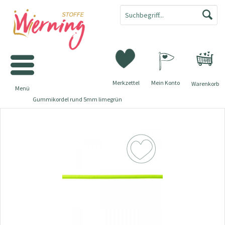
Merkzettel
Mein Konto
Warenkorb
Menü
Gummikordel rund 5mm limegrün