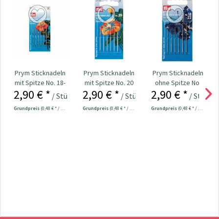
Prym Sticknadeln
Prym Sticknadeln
Prym Sticknadeln
mit Spitze No. 18-
mit Spitze No. 20
ohne Spitze No.
2,90 € *
2,90 € *
2,90 € *
22 Nr. 125554
Nr. 125551
18-22 Nr. 125559
/ Stück
/ Stück
/ Stück
Grundpreis
(0,48 € * / 1 Stück)
Grundpreis
(0,48 € * / 1 Stück)
Grundpreis
(0,48 € * / 1 Stück)