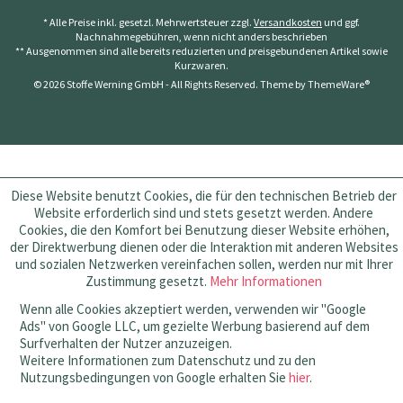
* Alle Preise inkl. gesetzl. Mehrwertsteuer zzgl.
Versandkosten
und ggf.
Nachnahmegebühren, wenn nicht anders beschrieben
** Ausgenommen sind alle bereits reduzierten und preisgebundenen Artikel sowie
Kurzwaren.
© 2026 Stoffe Werning GmbH - All Rights Reserved. Theme by
ThemeWare®
Diese Website benutzt Cookies, die für den technischen Betrieb der
Website erforderlich sind und stets gesetzt werden. Andere
Cookies, die den Komfort bei Benutzung dieser Website erhöhen,
der Direktwerbung dienen oder die Interaktion mit anderen Websites
und sozialen Netzwerken vereinfachen sollen, werden nur mit Ihrer
Zustimmung gesetzt.
Mehr Informationen
Wenn alle Cookies akzeptiert werden, verwenden wir "Google
Ads" von Google LLC, um gezielte Werbung basierend auf dem
Surfverhalten der Nutzer anzuzeigen.
Weitere Informationen zum Datenschutz und zu den
Nutzungsbedingungen von Google erhalten Sie
hier
.