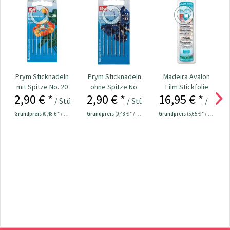
Prym Sticknadeln
Prym Sticknadeln
Madeira Avalon
mit Spitze No. 20
ohne Spitze No.
Film Stickfolie
2,90 € *
2,90 € *
16,95 € *
Nr. 125551
18-22 Nr. 125559
wasserlöslich 30
/ Stück
/ Stück
/ Stück
cm
Grundpreis
(0,48 € * / 1 Stück)
Grundpreis
(0,48 € * / 1 Stück)
Grundpreis
(5,65 € * / 1 m²)