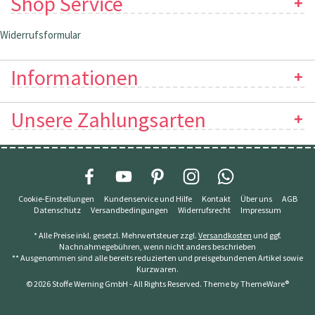
Shop Service
Widerrufsformular
Informationen
Unsere Zahlungsarten
Cookie-Einstellungen
Kundenservice und Hilfe
Kontakt
Über uns
AGB
Datenschutz
Versandbedingungen
Widerrufsrecht
Impressum
* Alle Preise inkl. gesetzl. Mehrwertsteuer zzgl.
Versandkosten
und ggf.
Nachnahmegebühren, wenn nicht anders beschrieben
** Ausgenommen sind alle bereits reduzierten und preisgebundenen Artikel sowie
Kurzwaren.
© 2026 Stoffe Werning GmbH - All Rights Reserved. Theme by
ThemeWare®