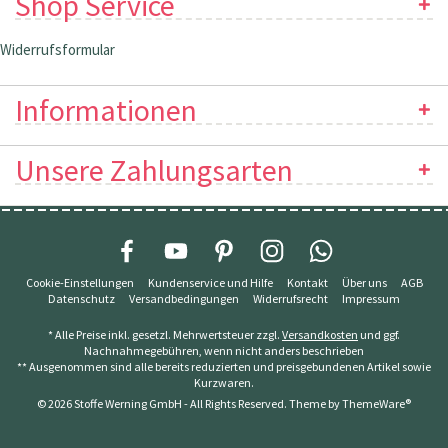
Shop Service
Widerrufsformular
Informationen
Unsere Zahlungsarten
Cookie-Einstellungen
Kundenservice und Hilfe
Kontakt
Über uns
AGB
Datenschutz
Versandbedingungen
Widerrufsrecht
Impressum
* Alle Preise inkl. gesetzl. Mehrwertsteuer zzgl.
Versandkosten
und ggf.
Nachnahmegebühren, wenn nicht anders beschrieben
** Ausgenommen sind alle bereits reduzierten und preisgebundenen Artikel sowie
Kurzwaren.
© 2026 Stoffe Werning GmbH - All Rights Reserved. Theme by
ThemeWare®