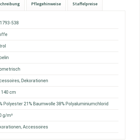
chreibung
Pflegehinweise
Staffelpreise
S1793-538
offe
trol
belin
eometrisch
ccessoires, Dekorationen
a. 140 cm
1% Polyester 21% Baumwolle 38% Polyaluminiumchlorid
50 g/m²
ekorationen, Accessoires