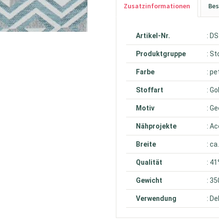
Zusatzinformationen
Bes
Artikel-Nr.
: D
Produktgruppe
: St
Farbe
: pe
Stoffart
: Go
Motiv
: G
Nähprojekte
: A
Breite
: c
Qualität
: 4
Gewicht
: 3
Verwendung
: D