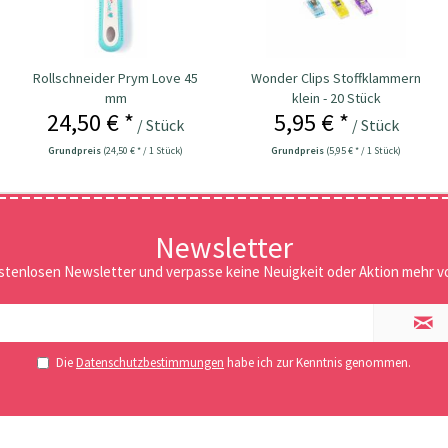
Rollschneider Prym Love 45
Wonder Clips Stoffklammern
mm
klein - 20 Stück
24,50 € *
5,95 € *
/ Stück
/ Stück
Grundpreis
(24,50 € * / 1 Stück)
Grundpreis
(5,95 € * / 1 Stück)
Newsletter
stenlosen Newsletter und verpasse keine Neuigkeit oder Aktion mehr vo
Die
Datenschutzbestimmungen
habe ich zur Kenntnis genommen.