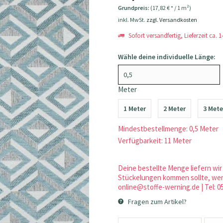
Grundpreis:
(17,82 € * / 1 m²)
inkl. MwSt.
zzgl. Versandkosten
Sofort versandfertig, Lieferzeit ca. 
Wähle deine individuelle Länge:
Meter
1 Meter
2 Meter
3 Mete
Mindestbestellmenge: 0,5 Meter
Verfügbarkeit: 11 Meter
Deine bestellte Menge liefern wir 
Stückelungen kommen sollte, werd
online@stoffe-werning.de | Tel: 0
Fragen zum Artikel?