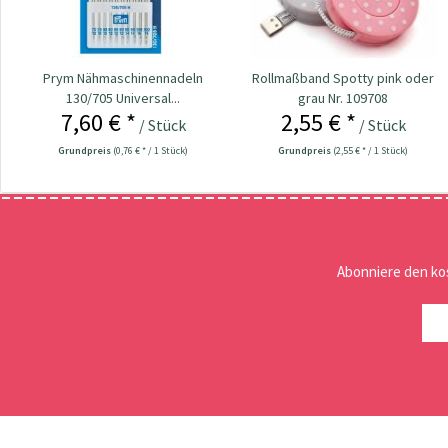
Prym Nähmaschinennadeln
Rollmaßband Spotty pink oder
130/705 Universal...
grau Nr. 109708
7,60 € *
2,55 € *
/ Stück
/ Stück
Grundpreis
(0,76 € * / 1 Stück)
Grundpreis
(2,55 € * / 1 Stück)
Abonniere den ko