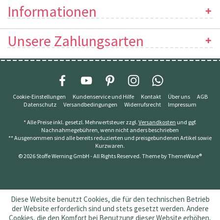
Informationen
Unsere Zahlungsarten
Cookie-Einstellungen
Kundenservice und Hilfe
Kontakt
Über uns
AGB
Datenschutz
Versandbedingungen
Widerrufsrecht
Impressum
* Alle Preise inkl. gesetzl. Mehrwertsteuer zzgl.
Versandkosten
und ggf.
Nachnahmegebühren, wenn nicht anders beschrieben
** Ausgenommen sind alle bereits reduzierten und preisgebundenen Artikel sowie
Kurzwaren.
© 2026 Stoffe Werning GmbH - All Rights Reserved. Theme by
ThemeWare®
Diese Website benutzt Cookies, die für den technischen Betrieb
der Website erforderlich sind und stets gesetzt werden. Andere
Cookies, die den Komfort bei Benutzung dieser Website erhöhen,