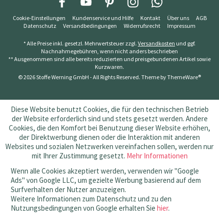
Cookie-Einstellungen
Kundenservice und Hilfe
Kontakt
Über uns
AGB
Datenschutz
Versandbedingungen
Widerrufsrecht
Impressum
* Alle Preise inkl. gesetzl. Mehrwertsteuer zzgl.
Versandkosten
und ggf.
Nachnahmegebühren, wenn nicht anders beschrieben
** Ausgenommen sind alle bereits reduzierten und preisgebundenen Artikel sowie
Kurzwaren.
© 2026 Stoffe Werning GmbH - All Rights Reserved. Theme by
ThemeWare®
Diese Website benutzt Cookies, die für den technischen Betrieb
der Website erforderlich sind und stets gesetzt werden. Andere
Cookies, die den Komfort bei Benutzung dieser Website erhöhen,
der Direktwerbung dienen oder die Interaktion mit anderen
Websites und sozialen Netzwerken vereinfachen sollen, werden nur
mit Ihrer Zustimmung gesetzt.
Mehr Informationen
Wenn alle Cookies akzeptiert werden, verwenden wir "Google
Ads" von Google LLC, um gezielte Werbung basierend auf dem
Surfverhalten der Nutzer anzuzeigen.
Weitere Informationen zum Datenschutz und zu den
Nutzungsbedingungen von Google erhalten Sie
hier
.