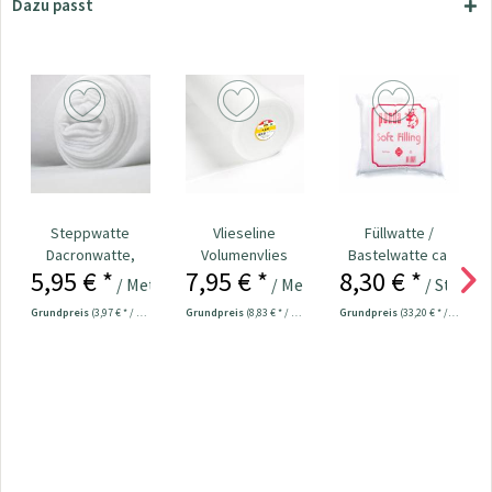
Dazu passt
Steppwatte
Vlieseline
Füllwatte /
Dacronwatte,
Volumenvlies
Bastelwatte ca.
5,95 € *
7,95 € *
8,30 € *
weiß 100 gramm
H630
250 Gramm weiß
/ Meter
/ Meter
/ Stück
Grundpreis
(3,97 € * / 1 m²)
Grundpreis
(8,83 € * / 1 m²)
Grundpreis
(33,20 € * / 1 Kilogramm)