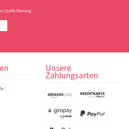
n Stoffe Werning.
nen
Unsere
Zahlungsarten
fe