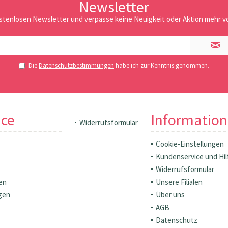
Newsletter
stenlosen Newsletter und verpasse keine Neuigkeit oder Aktion mehr vo
Die
Datenschutzbestimmungen
habe ich zur Kenntnis genommen.
ice
Informatio
Widerrufsformular
Cookie-Einstellungen
Kundenservice und Hil
Widerrufsformular
en
Unsere Filialen
gen
Über uns
AGB
Datenschutz