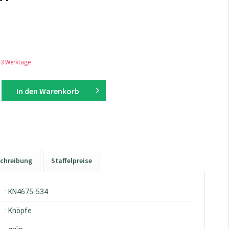
1-3 Werktage
In den
Warenkorb
chreibung
Staffelpreise
: KN4675-534
: Knöpfe