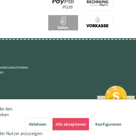
nders beschrieben
en.
die den
erken
SEHR GUT
4.83 / 5
Ablehnen
Alle akzeptieren
Konfigurieren
aus 145 Bewertungen
bei: amazon.de,
der Nutzer anzuzeigen.
shopvote.de