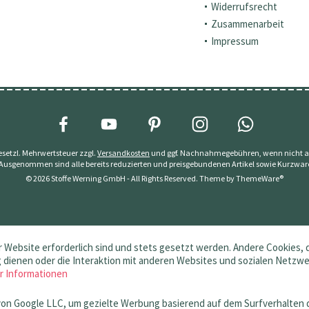
Widerrufsrecht
Zusammenarbeit
Impressum
 gesetzl. Mehrwertsteuer zzgl.
Versandkosten
und ggf. Nachnahmegebühren, wenn nicht a
 Ausgenommen sind alle bereits reduzierten und preisgebundenen Artikel sowie Kurzwar
© 2026 Stoffe Werning GmbH - All Rights Reserved. Theme by
ThemeWare®
 Website erforderlich sind und stets gesetzt werden. Andere Cookies, 
dienen oder die Interaktion mit anderen Websites und sozialen Netzw
r Informationen
von Google LLC, um gezielte Werbung basierend auf dem Surfverhalten 