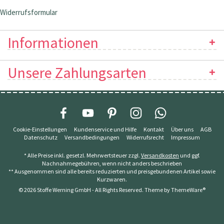
Widerrufsformular
Informationen
Unsere Zahlungsarten
Cookie-Einstellungen
Kundenservice und Hilfe
Kontakt
Über uns
AGB
Datenschutz
Versandbedingungen
Widerrufsrecht
Impressum
* Alle Preise inkl. gesetzl. Mehrwertsteuer zzgl.
Versandkosten
und ggf.
Nachnahmegebühren, wenn nicht anders beschrieben
** Ausgenommen sind alle bereits reduzierten und preisgebundenen Artikel sowie
Kurzwaren.
© 2026 Stoffe Werning GmbH - All Rights Reserved. Theme by
ThemeWare®