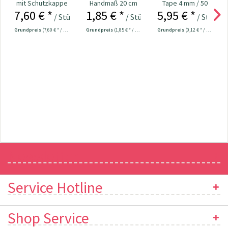
mit Schutzkappe
Handmaß 20 cm
Tape 4 mm / 50
7,60 € *
1,85 € *
5,95 € *
13,5 cm Nr....
Nr. 705560
Meter
/ Stück
/ Stück
/ Stück
Grundpreis
(7,60 € * / 1 Stück)
Grundpreis
(1,85 € * / 1 Stück)
Grundpreis
(0,12 € * / 1 Meter)
Newsletter
Service Hotline
Shop Service