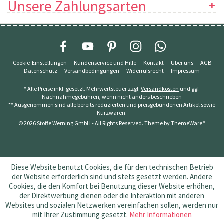
Unsere Zahlungsarten
Cookie-Einstellungen
Kundenservice und Hilfe
Kontakt
Über uns
AGB
Datenschutz
Versandbedingungen
Widerrufsrecht
Impressum
* Alle Preise inkl. gesetzl. Mehrwertsteuer zzgl.
Versandkosten
und ggf.
Nachnahmegebühren, wenn nicht anders beschrieben
** Ausgenommen sind alle bereits reduzierten und preisgebundenen Artikel sowie
Kurzwaren.
© 2026 Stoffe Werning GmbH - All Rights Reserved. Theme by
ThemeWare®
Diese Website benutzt Cookies, die für den technischen Betrieb
der Website erforderlich sind und stets gesetzt werden. Andere
Cookies, die den Komfort bei Benutzung dieser Website erhöhen,
der Direktwerbung dienen oder die Interaktion mit anderen
Websites und sozialen Netzwerken vereinfachen sollen, werden nur
mit Ihrer Zustimmung gesetzt.
Mehr Informationen