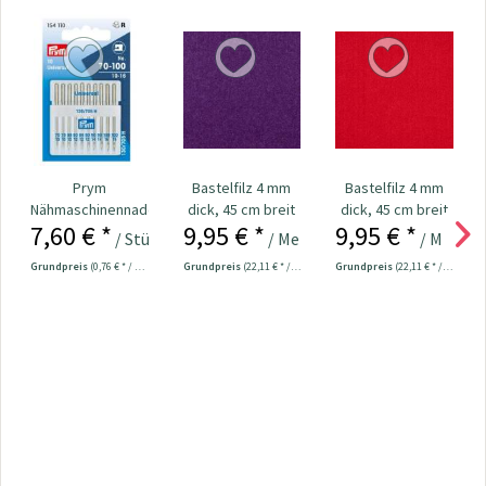
Prym
Bastelfilz 4 mm
Bastelfilz 4 mm
Nähmaschinennadeln
dick, 45 cm breit
dick, 45 cm breit
7,60 € *
9,95 € *
9,95 € *
130/705
beere /...
rot / feste...
/ Stück
/ Meter
/ Meter
Universal...
Grundpreis
(0,76 € * / 1 Stück)
Grundpreis
(22,11 € * / 1 m²)
Grundpreis
(22,11 € * / 1 m²)