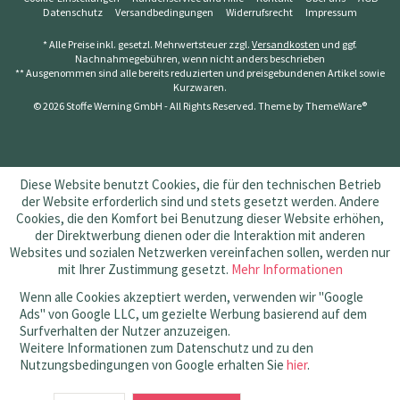
Datenschutz
Versandbedingungen
Widerrufsrecht
Impressum
* Alle Preise inkl. gesetzl. Mehrwertsteuer zzgl.
Versandkosten
und ggf.
Nachnahmegebühren, wenn nicht anders beschrieben
** Ausgenommen sind alle bereits reduzierten und preisgebundenen Artikel sowie
Kurzwaren.
© 2026 Stoffe Werning GmbH - All Rights Reserved. Theme by
ThemeWare®
Diese Website benutzt Cookies, die für den technischen Betrieb
der Website erforderlich sind und stets gesetzt werden. Andere
Cookies, die den Komfort bei Benutzung dieser Website erhöhen,
der Direktwerbung dienen oder die Interaktion mit anderen
Websites und sozialen Netzwerken vereinfachen sollen, werden nur
mit Ihrer Zustimmung gesetzt.
Mehr Informationen
Wenn alle Cookies akzeptiert werden, verwenden wir "Google
Ads" von Google LLC, um gezielte Werbung basierend auf dem
Surfverhalten der Nutzer anzuzeigen.
Weitere Informationen zum Datenschutz und zu den
Nutzungsbedingungen von Google erhalten Sie
hier
.
SEHR GUT
(4.83 / 5)