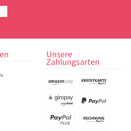
nen
Unsere
Zahlungsarten
fe