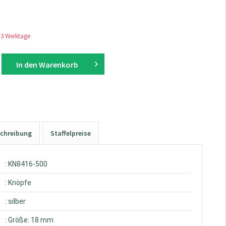
1-3 Werktage
In den
Warenkorb
chreibung
Staffelpreise
: KN8416-500
: Knöpfe
: silber
: Größe: 18 mm