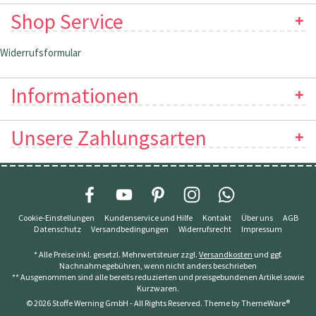
Shop Service
Widerrufsformular
Informationen
Unsere Zahlungsarten
Cookie-Einstellungen
Kundenservice und Hilfe
Kontakt
Über uns
AGB
Datenschutz
Versandbedingungen
Widerrufsrecht
Impressum
* Alle Preise inkl. gesetzl. Mehrwertsteuer zzgl.
Versandkosten
und ggf.
Nachnahmegebühren, wenn nicht anders beschrieben
** Ausgenommen sind alle bereits reduzierten und preisgebundenen Artikel sowie
Kurzwaren.
© 2026 Stoffe Werning GmbH - All Rights Reserved. Theme by
ThemeWare®