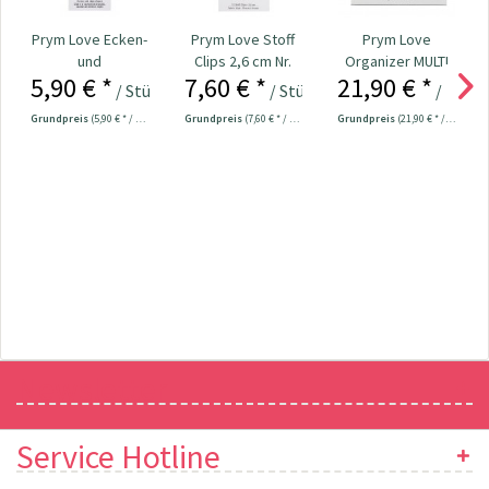
Prym Love Ecken-
Prym Love Stoff
Prym Love
und
Clips 2,6 cm Nr.
Organizer MULTI
5,90 € *
7,60 € *
21,90 € *
Kantenformer Nr.
610180
Nr. 610286
/ Stück
/ Stück
/ Stück
610192
Grundpreis
(5,90 € * / 1 Stück)
Grundpreis
(7,60 € * / 1 Stück)
Grundpreis
(21,90 € * / 1 Stück)
Newsletter
Service Hotline