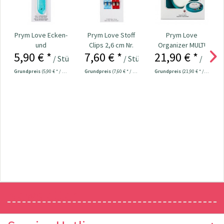
Prym Love Ecken-
Prym Love Stoff
Prym Love
und
Clips 2,6 cm Nr.
Organizer MULTI
5,90 € *
7,60 € *
21,90 € *
Kantenformer Nr.
610180
Nr. 610286
/ Stück
/ Stück
/ Stück
610192
Grundpreis
(5,90 € * / 1 Stück)
Grundpreis
(7,60 € * / 1 Stück)
Grundpreis
(21,90 € * / 1 Stück)
Newsletter