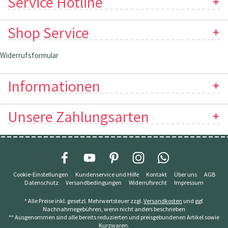
Service Hotline
Shop Service
Widerrufsformular
Informationen
Unsere Zahlungsarten
Cookie-Einstellungen
Kundenservice und Hilfe
Kontakt
Über uns
AGB
Datenschutz
Versandbedingungen
Widerrufsrecht
Impressum
* Alle Preise inkl. gesetzl. Mehrwertsteuer zzgl.
Versandkosten
und ggf.
Nachnahmegebühren, wenn nicht anders beschrieben
** Ausgenommen sind alle bereits reduzierten und preisgebundenen Artikel sowie
Kurzwaren.