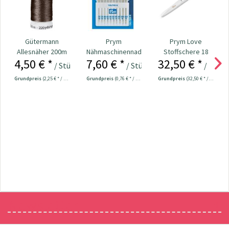
Gütermann
Prym
Prym Love
Allesnäher 200m
Nähmaschinennadeln
Stoffschere 18
4,50 € *
7,60 € *
32,50 € *
Fb. 021 - braun
130/705
cm Nr. 610540
/ Stück
/ Stück
/ Stück
Universal...
Grundpreis
(2,25 € * / 100 Meter)
Grundpreis
(0,76 € * / 1 Stück)
Grundpreis
(32,50 € * / 1 Stück)
Newsletter