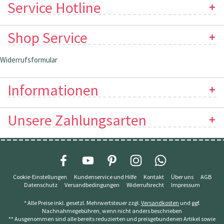
Service Hotline
Shop Service
Widerrufsformular
Informationen
Unsere Zahlungsarten
Cookie-Einstellungen
Kundenservice und Hilfe
Kontakt
Über uns
AGB
Datenschutz
Versandbedingungen
Widerrufsrecht
Impressum
* Alle Preise inkl. gesetzl. Mehrwertsteuer zzgl.
Versandkosten
und ggf.
Nachnahmegebühren, wenn nicht anders beschrieben
** Ausgenommen sind alle bereits reduzierten und preisgebundenen Artikel sowie