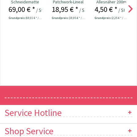
Schneidematte
Patchwork-Lineal
Allesnäher 200m
69,00 € *
18,95 € *
4,50 € *
cm/inch-
60 x 15 cm
Fb. 800 - weiß
/ Stück
/ Stück
/ Stück
Einteilung 90 x
Grundpreis
(69,01 € * / 1 Stück)
Grundpreis
(18,95 € * / 1 Stück)
Grundpreis
(2,25 € * / 100 Meter)
60...
Newsletter
Service Hotline
Shop Service