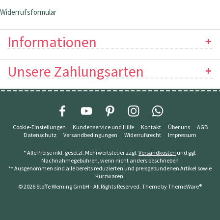
Widerrufsformular
Informationen
Unsere Zahlungsarten
Cookie-Einstellungen
Kundenservice und Hilfe
Kontakt
Über uns
AGB
Datenschutz
Versandbedingungen
Widerrufsrecht
Impressum
* Alle Preise inkl. gesetzl. Mehrwertsteuer zzgl.
Versandkosten
und ggf.
Nachnahmegebühren, wenn nicht anders beschrieben
** Ausgenommen sind alle bereits reduzierten und preisgebundenen Artikel sowie
Kurzwaren.
© 2026 Stoffe Werning GmbH - All Rights Reserved. Theme by
ThemeWare®