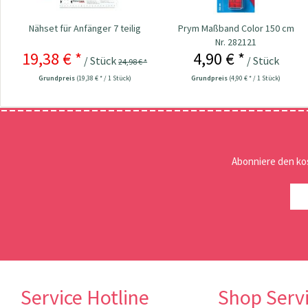
Nähset für Anfänger 7 teilig
Prym Maßband Color 150 cm
Nr. 282121
19,38 € *
4,90 € *
/ Stück
/ Stück
24,98 € *
Grundpreis
(19,38 € * / 1 Stück)
Grundpreis
(4,90 € * / 1 Stück)
Abonniere den ko
Service Hotline
Shop Serv