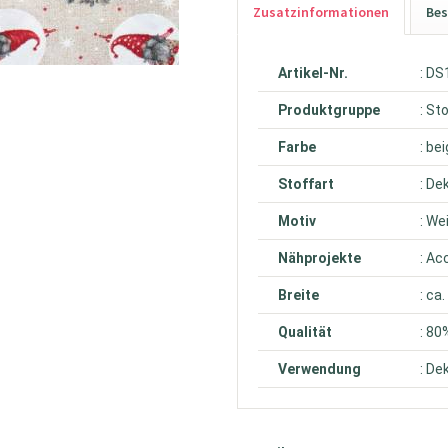
Zusatzinformationen
Bes
Artikel-Nr.
: D
Produktgruppe
: St
Farbe
: bei
Stoffart
: De
Motiv
: W
Nähprojekte
: Ac
Breite
: ca
Qualität
: 80
Verwendung
: De