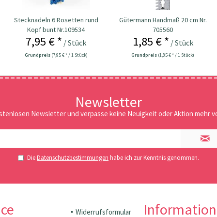
Stecknadeln 6 Rosetten rund
Gütermann Handmaß 20 cm Nr.
Kopf bunt Nr.109534
705560
7,95 € *
1,85 € *
/ Stück
/ Stück
Grundpreis
(7,95 € * / 1 Stück)
Grundpreis
(1,85 € * / 1 Stück)
Newsletter
stenlosen Newsletter und verpasse keine Neuigkeit oder Aktion mehr vo
Die
Datenschutzbestimmungen
habe ich zur Kenntnis genommen.
ice
Informatio
Widerrufsformular