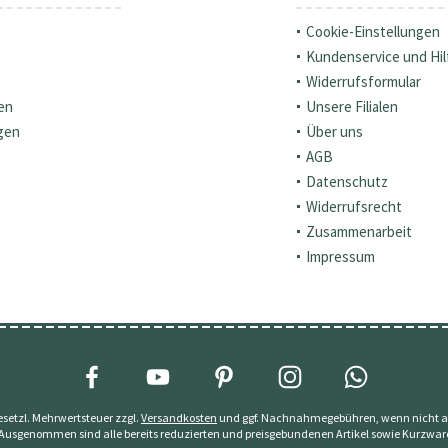
Cookie-Einstellungen
Kundenservice und Hil
Widerrufsformular
en
Unsere Filialen
gen
Über uns
AGB
Datenschutz
Widerrufsrecht
Zusammenarbeit
Impressum
 gesetzl. Mehrwertsteuer zzgl.
Versandkosten
und ggf. Nachnahmegebühren, wenn nicht a
 Ausgenommen sind alle bereits reduzierten und preisgebundenen Artikel sowie Kurzwar