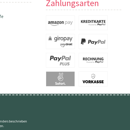
Zahlungsarten
fe
nders beschrieben
en.