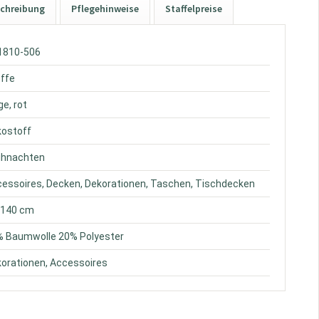
chreibung
Pflegehinweise
Staffelpreise
S1810-506
offe
ge, rot
kostoff
eihnachten
cessoires, Decken, Dekorationen, Taschen, Tischdecken
. 140 cm
% Baumwolle 20% Polyester
korationen, Accessoires