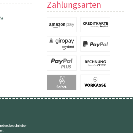
Zahlungsarten
fe
nders beschrieben
en.