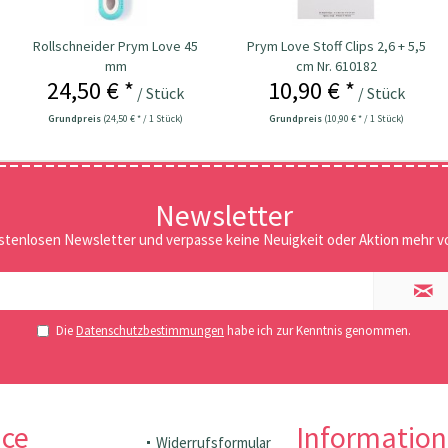
Rollschneider Prym Love 45
Prym Love Stoff Clips 2,6 + 5,5
mm
cm Nr. 610182
24,50 € *
10,90 € *
/ Stück
/ Stück
Grundpreis
(24,50 € * / 1 Stück)
Grundpreis
(10,90 € * / 1 Stück)
Newsletter
stenlosen Newsletter und verpasse keine Neuigkeit oder Aktion mehr vo
Die
Datenschutzbestimmungen
habe ich zur Kenntnis genommen.
ice
Informatio
Widerrufsformular