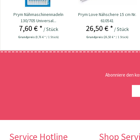
Prym Nähmaschinennadeln
Prym Love Nähschere 15 cm Nr.
130/705 Universal...
610541
7,60 € *
26,50 € *
/ Stück
/ Stück
Grundpreis
(0,76 € * / 1 Stück)
Grundpreis
(26,50 € * / 1 Stück)
Abonniere den ko
Service Hotline
Shop Serv