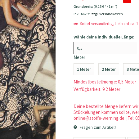
Grundpreis:
(9,25 € * / 1 m²)
inkl. MwSt.
zzgl. Versandkosten
Sofort versandfertig, Lieferzeit ca. 
Wähle deine individuelle Länge:
Meter
1 Meter
2 Meter
3 Mete
Mindestbestellmenge: 0,5 Meter
Verfügbarkeit: 9.2 Meter
Deine bestellte Menge liefern wir 
Stückelungen kommen sollte, werd
online@stoffe-werning.de | Tel: 0
Fragen zum Artikel?