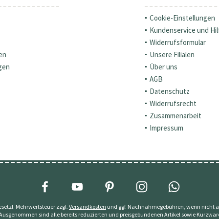
Cookie-Einstellungen
Kundenservice und Hil
Widerrufsformular
en
Unsere Filialen
gen
Über uns
AGB
Datenschutz
Widerrufsrecht
Zusammenarbeit
Impressum
 gesetzl. Mehrwertsteuer zzgl.
Versandkosten
und ggf. Nachnahmegebühren, wenn nicht a
 Ausgenommen sind alle bereits reduzierten und preisgebundenen Artikel sowie Kurzwar