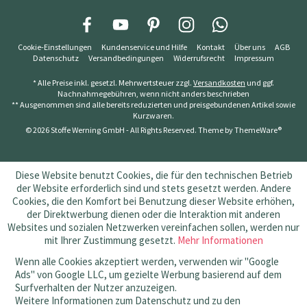
Cookie-Einstellungen
Kundenservice und Hilfe
Kontakt
Über uns
AGB
Datenschutz
Versandbedingungen
Widerrufsrecht
Impressum
* Alle Preise inkl. gesetzl. Mehrwertsteuer zzgl.
Versandkosten
und ggf.
Nachnahmegebühren, wenn nicht anders beschrieben
** Ausgenommen sind alle bereits reduzierten und preisgebundenen Artikel sowie
Kurzwaren.
© 2026 Stoffe Werning GmbH - All Rights Reserved. Theme by
ThemeWare®
Diese Website benutzt Cookies, die für den technischen Betrieb
der Website erforderlich sind und stets gesetzt werden. Andere
Cookies, die den Komfort bei Benutzung dieser Website erhöhen,
der Direktwerbung dienen oder die Interaktion mit anderen
Websites und sozialen Netzwerken vereinfachen sollen, werden nur
mit Ihrer Zustimmung gesetzt.
Mehr Informationen
Wenn alle Cookies akzeptiert werden, verwenden wir "Google
Ads" von Google LLC, um gezielte Werbung basierend auf dem
Surfverhalten der Nutzer anzuzeigen.
Weitere Informationen zum Datenschutz und zu den