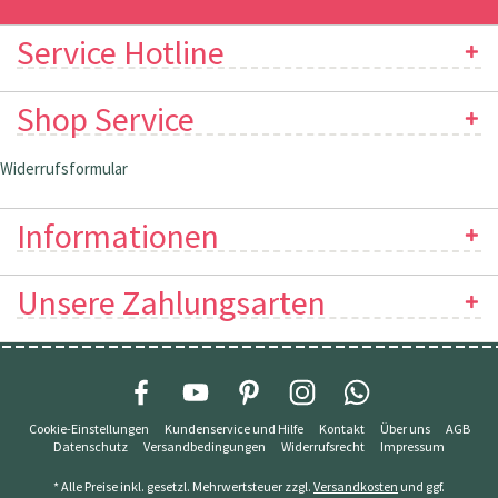
Service Hotline
Shop Service
Widerrufsformular
Informationen
Unsere Zahlungsarten
Cookie-Einstellungen
Kundenservice und Hilfe
Kontakt
Über uns
AGB
Datenschutz
Versandbedingungen
Widerrufsrecht
Impressum
* Alle Preise inkl. gesetzl. Mehrwertsteuer zzgl.
Versandkosten
und ggf.