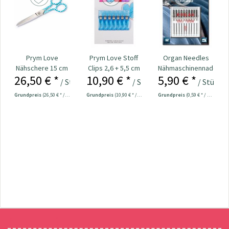
Prym Love
Prym Love Stoff
Organ Needles
Nähschere 15 cm
Clips 2,6 + 5,5 cm
Nähmaschinennadeln
26,50 € *
10,90 € *
5,90 € *
Nr. 610541
Nr. 610182
130/705 Universal
/ Stück
/ Stück
/ Stück
Grundpreis
(26,50 € * / 1 Stück)
Grundpreis
(10,90 € * / 1 Stück)
Grundpreis
(0,59 € * / 1 Stück)
Newsletter