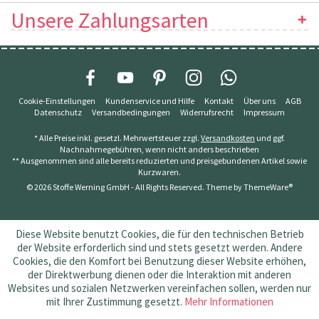
Unsere Zahlungsarten
Cookie-Einstellungen
Kundenservice und Hilfe
Kontakt
Über uns
AGB
Datenschutz
Versandbedingungen
Widerrufsrecht
Impressum
* Alle Preise inkl. gesetzl. Mehrwertsteuer zzgl.
Versandkosten
und ggf.
Nachnahmegebühren, wenn nicht anders beschrieben
** Ausgenommen sind alle bereits reduzierten und preisgebundenen Artikel sowie
Kurzwaren.
© 2026 Stoffe Werning GmbH - All Rights Reserved. Theme by
ThemeWare®
Diese Website benutzt Cookies, die für den technischen Betrieb
der Website erforderlich sind und stets gesetzt werden. Andere
Cookies, die den Komfort bei Benutzung dieser Website erhöhen,
der Direktwerbung dienen oder die Interaktion mit anderen
Websites und sozialen Netzwerken vereinfachen sollen, werden nur
mit Ihrer Zustimmung gesetzt.
Mehr Informationen