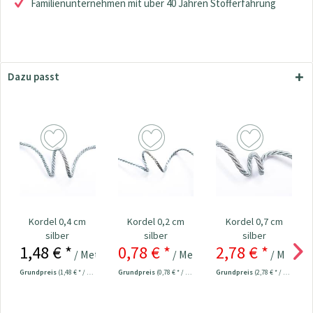
Familienunternehmen mit über 40 Jahren Stofferfahrung
Dazu passt
Kordel 0,4 cm
Kordel 0,2 cm
Kordel 0,7 cm
silber
silber
silber
1,48 € *
0,78 € *
2,78 € *
/ Meter
/ Meter
/ Meter
1,00 € *
3
Grundpreis
(1,48 € * / 1 Meter)
Grundpreis
(0,78 € * / 1 Meter)
Grundpreis
(2,78 € * / 1 Meter)